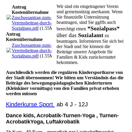
Wir sind ein eingetragener Verein
Antrag
und gemeinnützig anerkannt. Wenn
Kostenübernahme
Sie finanzielle Untersützung
Zuschussantrag-zum-
beantragen, sind Sie ggffls auch
Vereinsbeitrag-durch-
*Sozialpass*
Sozialpass.pdf
(1.55MB)
berechtigt einen
Antrag
über das
Sozialamt
zu
Kostenübernahme
beantragen. Informieren Sie sich bei
Zuschussantrag-zum-
der Stadt und Sie können die
Vereinsbeitrag-durch-
Beiträge unserer Angebote für
Sozialpass.pdf
(1.55MB)
Familien & Kids zurückerstattet
bekommen.
Auschliesslich werden die regulären Kindersportkurse von
der Stadt übernommen! Wir bitten um Verständnis das die
Beiträge des bewegungspädagogischen Kinderturnen
(Kleinkiner vormittags) von den Familien privat erhoben
werden müssen
Kinderkurse Sport
ab 4 J - 12J
Dance kids, Acrobatik-Turnen-Yoga , Turnen-
AcrobatikYoga, Luftakrobatik